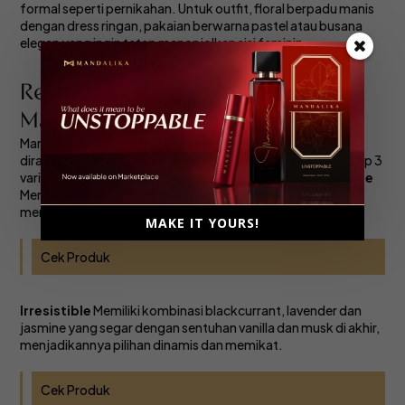
formal seperti pernikahan. Untuk outfit, floral berpadu manis
dengan dress ringan, pakaian berwarna pastel atau busana
elegan yang ingin tetap menonjolkan sisi feminin.
Rekomendasi Parfum Floral dari
Mandalika
Mandalika memiliki beberapa pilihan parfum floral yang
dirancang untuk berbagai karakter dan suasana. Berikut Top 3
varian beraroma floral dari Mandalika :
Gorgeous Tuberose
Memadukan jasmine, orange blossom dan tuberose untuk
menciptakan kesan elegan sekaligus modern.
MAKE IT YOURS!
Cek Produk
Irresistible
Memiliki kombinasi blackcurrant, lavender dan
jasmine yang segar dengan sentuhan vanilla dan musk di akhir,
menjadikannya pilihan dinamis dan memikat.
Cek Produk