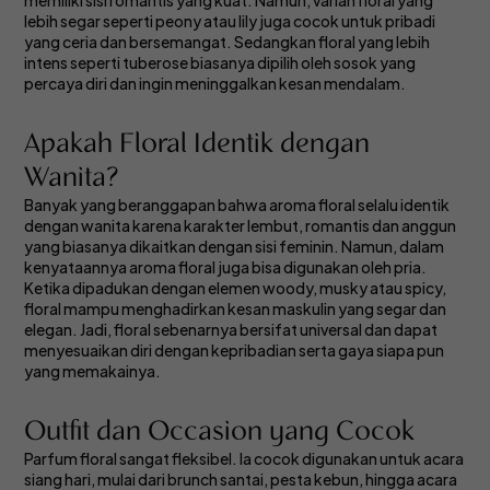
memiliki sisi romantis yang kuat. Namun, varian floral yang
lebih segar seperti peony atau lily juga cocok untuk pribadi
yang ceria dan bersemangat. Sedangkan floral yang lebih
intens seperti tuberose biasanya dipilih oleh sosok yang
percaya diri dan ingin meninggalkan kesan mendalam.
Apakah Floral Identik dengan
Wanita?
Banyak yang beranggapan bahwa aroma floral selalu identik
dengan wanita karena karakter lembut, romantis dan anggun
yang biasanya dikaitkan dengan sisi feminin. Namun, dalam
kenyataannya aroma floral juga bisa digunakan oleh pria.
Ketika dipadukan dengan elemen woody, musky atau spicy,
floral mampu menghadirkan kesan maskulin yang segar dan
elegan. Jadi, floral sebenarnya bersifat universal dan dapat
menyesuaikan diri dengan kepribadian serta gaya siapa pun
yang memakainya.
Outfit dan Occasion yang Cocok
Parfum floral sangat fleksibel. Ia cocok digunakan untuk acara
siang hari, mulai dari brunch santai, pesta kebun, hingga acara