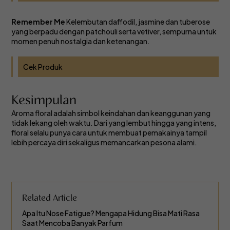
Remember Me
Kelembutan daffodil, jasmine dan tuberose
yang berpadu dengan patchouli serta vetiver, sempurna untuk
momen penuh nostalgia dan ketenangan.
Cek Produk
Kesimpulan
Aroma floral adalah simbol keindahan dan keanggunan yang
tidak lekang oleh waktu. Dari yang lembut hingga yang intens,
floral selalu punya cara untuk membuat pemakainya tampil
lebih percaya diri sekaligus memancarkan pesona alami.
Related Article
Apa Itu Nose Fatigue? Mengapa Hidung Bisa Mati Rasa
Saat Mencoba Banyak Parfum