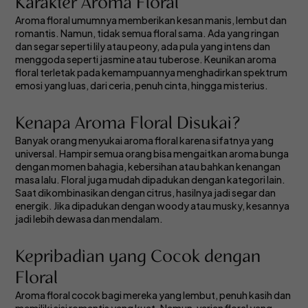
Karakter Aroma Floral
Aroma floral umumnya memberikan kesan manis, lembut dan
romantis. Namun, tidak semua floral sama. Ada yang ringan
dan segar seperti lily atau peony, ada pula yang intens dan
menggoda seperti jasmine atau tuberose. Keunikan aroma
floral terletak pada kemampuannya menghadirkan spektrum
emosi yang luas, dari ceria, penuh cinta, hingga misterius.
Kenapa Aroma Floral Disukai?
Banyak orang menyukai aroma floral karena sifatnya yang
universal. Hampir semua orang bisa mengaitkan aroma bunga
dengan momen bahagia, kebersihan atau bahkan kenangan
masa lalu. Floral juga mudah dipadukan dengan kategori lain.
Saat dikombinasikan dengan citrus, hasilnya jadi segar dan
energik. Jika dipadukan dengan woody atau musky, kesannya
jadi lebih dewasa dan mendalam.
Kepribadian yang Cocok dengan
Floral
Aroma floral cocok bagi mereka yang lembut, penuh kasih dan