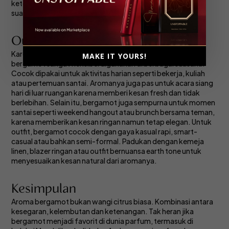
ketenangan di tengah keramaian atau yang bisa membuat
suasana menjadi nyaman tanpa banyak bicara.
Outfit dan Occasion yang Cocok
Karena sifatnya yang ringan dan menyegarkan, aroma
MAKE IT YOURS!
bergamot sangat fleksibel digunakan di berbagai suasana.
Cocok dipakai untuk aktivitas harian seperti bekerja, kuliah
atau pertemuan santai. Aromanya juga pas untuk acara siang
hari di luar ruangan karena memberi kesan fresh dan tidak
berlebihan. Selain itu, bergamot juga sempurna untuk momen
santai seperti weekend hangout atau brunch bersama teman,
karena memberikan kesan ringan namun tetap elegan. Untuk
outfit, bergamot cocok dengan gaya kasual rapi, smart-
casual atau bahkan semi-formal. Padukan dengan kemeja
linen, blazer ringan atau outfit bernuansa earth tone untuk
menyesuaikan kesan natural dari aromanya.
Kesimpulan
Aroma bergamot bukan wangi citrus biasa. Kombinasi antara
kesegaran, kelembutan dan ketenangan. Tak heran jika
bergamot menjadi favorit di dunia parfum, termasuk di