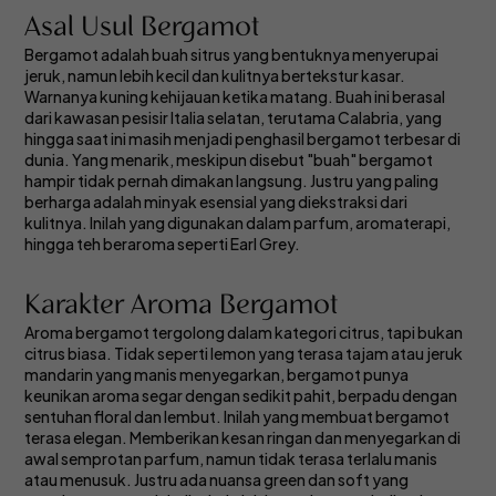
Asal Usul Bergamot
Bergamot adalah buah sitrus yang bentuknya menyerupai
jeruk, namun lebih kecil dan kulitnya bertekstur kasar.
Warnanya kuning kehijauan ketika matang. Buah ini berasal
dari kawasan pesisir Italia selatan, terutama Calabria, yang
hingga saat ini masih menjadi penghasil bergamot terbesar di
dunia. Yang menarik, meskipun disebut "buah" bergamot
hampir tidak pernah dimakan langsung. Justru yang paling
berharga adalah minyak esensial yang diekstraksi dari
kulitnya. Inilah yang digunakan dalam parfum, aromaterapi,
hingga teh beraroma seperti Earl Grey.
Karakter Aroma Bergamot
Aroma bergamot tergolong dalam kategori citrus, tapi bukan
citrus biasa. Tidak seperti lemon yang terasa tajam atau jeruk
mandarin yang manis menyegarkan, bergamot punya
keunikan aroma segar dengan sedikit pahit, berpadu dengan
sentuhan floral dan lembut. Inilah yang membuat bergamot
terasa elegan. Memberikan kesan ringan dan menyegarkan di
awal semprotan parfum, namun tidak terasa terlalu manis
atau menusuk. Justru ada nuansa green dan soft yang