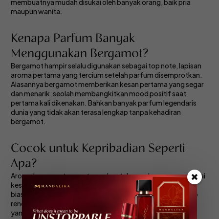
membuatnya mudah disukai oleh banyak orang, baik pria
maupun wanita.
Kenapa Parfum Banyak
Menggunakan Bergamot?
Bergamot hampir selalu digunakan sebagai top note, lapisan
aroma pertama yang tercium setelah parfum disemprotkan.
Alasannya bergamot memberikan kesan pertama yang segar
dan menarik, seolah membangkitkan mood positif saat
pertama kali dikenakan. Bahkan banyak parfum legendaris
dunia yang tidak akan terasa lengkap tanpa kehadiran
bergamot.
Cocok untuk Kepribadian Seperti
Apa?
Aroma bergamot sangat cocok untuk mereka yang menyukai
kesan natural, elegan dan tidak berlebihan. Karakter ini
biasanya dimiliki oleh pribadi yang percaya diri namun tetap
rendah hati. Bergamot juga cocok untuk tipe kepribadian
yang tenang tapi ceria, seperti seseorang yang membawa