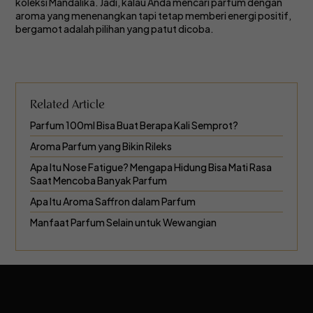
koleksi Mandalika. Jadi, kalau Anda mencari parfum dengan
aroma yang menenangkan tapi tetap memberi energi positif,
bergamot adalah pilihan yang patut dicoba.
Related Article
Parfum 100ml Bisa Buat Berapa Kali Semprot?
Aroma Parfum yang Bikin Rileks
Apa Itu Nose Fatigue? Mengapa Hidung Bisa Mati Rasa
Saat Mencoba Banyak Parfum
Apa Itu Aroma Saffron dalam Parfum
Manfaat Parfum Selain untuk Wewangian