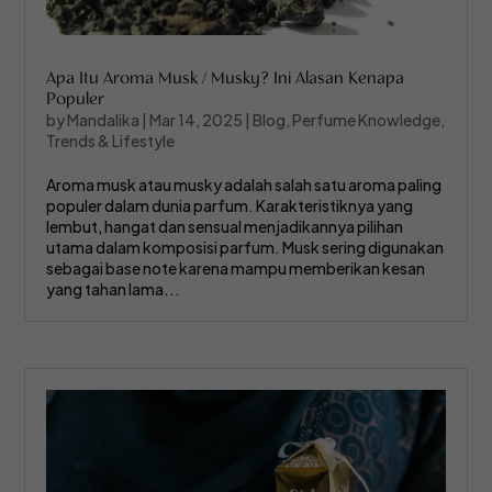
Apa Itu Aroma Musk / Musky? Ini Alasan Kenapa
Populer
by
Mandalika
|
Mar 14, 2025
|
Blog
,
Perfume Knowledge
,
Trends & Lifestyle
Aroma musk atau musky adalah salah satu aroma paling
populer dalam dunia parfum. Karakteristiknya yang
lembut, hangat dan sensual menjadikannya pilihan
utama dalam komposisi parfum. Musk sering digunakan
sebagai base note karena mampu memberikan kesan
yang tahan lama...