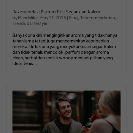
Rekomendasi Parfum Pria Segar dan Kalem
by
Mandalika
|
May 21, 2025
|
Blog
,
Recommendation
,
Trends & Lifestyle
Banyak pria kini menginginkan aroma yang tidak hanya
tahan lama tetapi juga mencerminkan kepribadian
mereka. Untuk pria yang menyukai kesan segar, kalem
dan tidak terlalu mencolok, parfum dengan aroma
clean, herbal dan sedikit woody menjadi pilihan yang
ideal. Jenis...