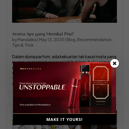
Aroma Apa yang Memikat Pria?
by
Mandalika
|
May 13, 2025
|
Blog
,
Recommendation
,
Tips & Trick
Dalam dunia parfum, ada kekuatan tak kasat mata yang
mampu menciptakan kesan lebih dalam, baik secara
emosional maupun personal. Bagi sebagian besar
wanita, parfum bukan sekadar pelengkap penampilan,
tetapi juga cerminan karakter dan suasana hati. Salah
satu alasan...
MAKE IT YOURS!