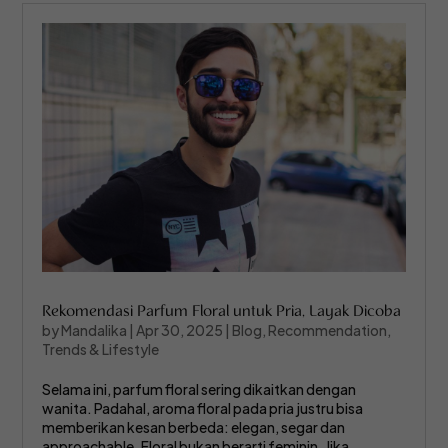
Rekomendasi Parfum Floral untuk Pria, Layak Dicoba
by
Mandalika
|
Apr 30, 2025
|
Blog
,
Recommendation
,
Trends & Lifestyle
Selama ini, parfum floral sering dikaitkan dengan
wanita. Padahal, aroma floral pada pria justru bisa
memberikan kesan berbeda: elegan, segar dan
approachable. Floral bukan berarti feminin. Jika