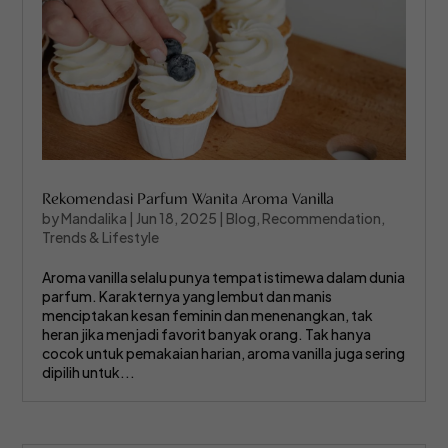
Rekomendasi Parfum Wanita Aroma Vanilla
by
Mandalika
|
Jun 18, 2025
|
Blog
,
Recommendation
,
Trends & Lifestyle
Aroma vanilla selalu punya tempat istimewa dalam dunia
parfum. Karakternya yang lembut dan manis
menciptakan kesan feminin dan menenangkan, tak
heran jika menjadi favorit banyak orang. Tak hanya
cocok untuk pemakaian harian, aroma vanilla juga sering
dipilih untuk...