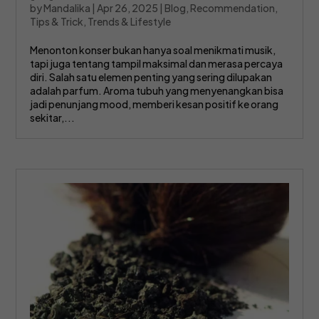
by
Mandalika
|
Apr 26, 2025
|
Blog
,
Recommendation
,
Tips & Trick
,
Trends & Lifestyle
Menonton konser bukan hanya soal menikmati musik,
tapi juga tentang tampil maksimal dan merasa percaya
diri. Salah satu elemen penting yang sering dilupakan
adalah parfum. Aroma tubuh yang menyenangkan bisa
jadi penunjang mood, memberi kesan positif ke orang
sekitar,...