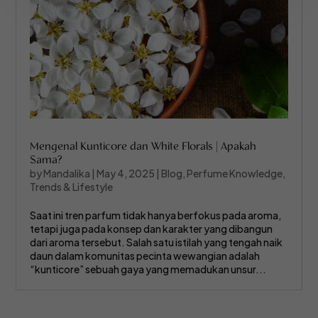
Mengenal Kunticore dan White Florals | Apakah
Sama?
by
Mandalika
|
May 4, 2025
|
Blog
,
Perfume Knowledge
,
Trends & Lifestyle
Saat ini tren parfum tidak hanya berfokus pada aroma,
tetapi juga pada konsep dan karakter yang dibangun
dari aroma tersebut. Salah satu istilah yang tengah naik
daun dalam komunitas pecinta wewangian adalah
“kunticore” sebuah gaya yang memadukan unsur...