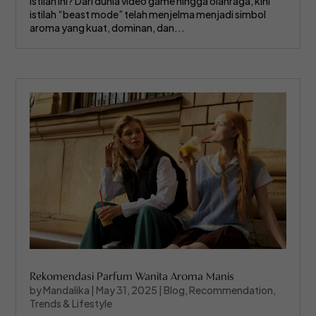
istilah ini? Dari dunia video game hingga olahraga, kini
istilah “beast mode” telah menjelma menjadi simbol
aroma yang kuat, dominan, dan...
Rekomendasi Parfum Wanita Aroma Manis
by
Mandalika
|
May 31, 2025
|
Blog
,
Recommendation
,
Trends & Lifestyle