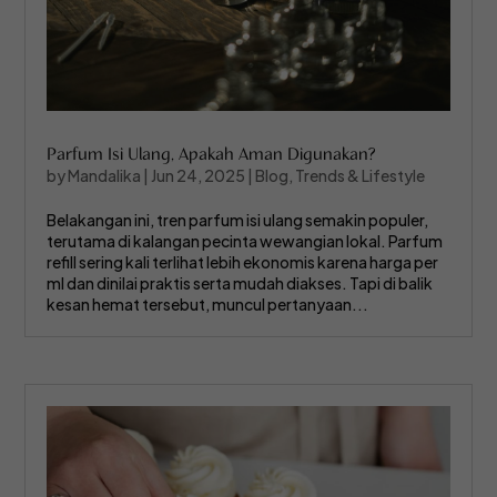
Parfum Isi Ulang, Apakah Aman Digunakan?
by
Mandalika
|
Jun 24, 2025
|
Blog
,
Trends & Lifestyle
Belakangan ini, tren parfum isi ulang semakin populer,
terutama di kalangan pecinta wewangian lokal. Parfum
refill sering kali terlihat lebih ekonomis karena harga per
ml dan dinilai praktis serta mudah diakses. Tapi di balik
kesan hemat tersebut, muncul pertanyaan...