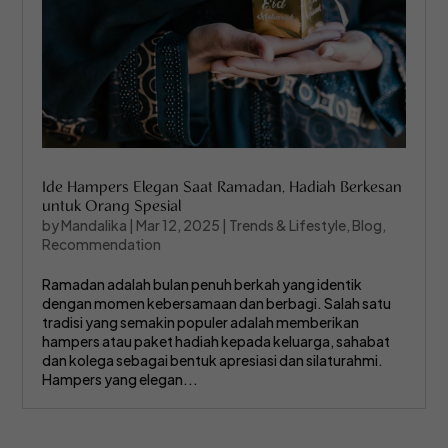
Ide Hampers Elegan Saat Ramadan, Hadiah Berkesan
untuk Orang Spesial
by
Mandalika
|
Mar 12, 2025
|
Trends & Lifestyle
,
Blog
,
Recommendation
Ramadan adalah bulan penuh berkah yang identik
dengan momen kebersamaan dan berbagi. Salah satu
tradisi yang semakin populer adalah memberikan
hampers atau paket hadiah kepada keluarga, sahabat
dan kolega sebagai bentuk apresiasi dan silaturahmi.
Hampers yang elegan...