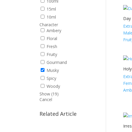
100ml
15ml
10ml
Day 
Character
Extr
Ambery
Male
Floral
Frui
Fresh
Fruity
Gourmand
Holy
Musky
Extr
Spicy
Fema
Woody
Ambe
Show
(
19
)
Cancel
Related Article
Irre