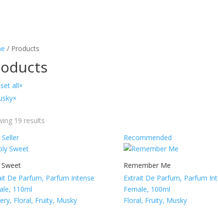
e
/ Products
roducts
set all
×
usky
×
ing 19 results
 Seller
Recommended
 Sweet
Remember Me
ait De Parfum, Parfum Intense
Extrait De Parfum, Parfum In
le, 110ml
Female, 100ml
ry, Floral, Fruity, Musky
Floral, Fruity, Musky