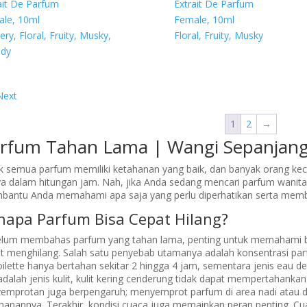
ait De Parfum
Extrait De Parfum
le, 10ml
Female, 10ml
ry, Floral, Fruity, Musky,
Floral, Fruity, Musky
dy
sts
Next
gination
1
2
→
rfum Tahan Lama | Wangi Sepanjang
k semua parfum memiliki ketahanan yang baik, dan banyak orang k
a dalam hitungan jam. Nah, jika Anda sedang mencari parfum wanita a
antu Anda memahami apa saja yang perlu diperhatikan serta member
napa Parfum Bisa Cepat Hilang?
lum membahas parfum yang tahan lama, penting untuk memahami 
t menghilang. Salah satu penyebab utamanya adalah konsentrasi par
oilette hanya bertahan sekitar 2 hingga 4 jam, sementara jenis eau de
 adalah jenis kulit, kulit kering cenderung tidak dapat mempertahanka
emprotan juga berpengaruh; menyemprot parfum di area nadi atau d
hanannya. Terakhir, kondisi cuaca juga memainkan peran penting.