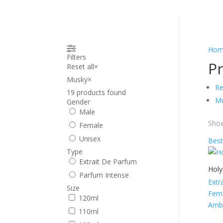
Hom
Filters
P
Reset all
×
Musky
×
Re
19
products found
M
Gender
Male
Show
Female
Unisex
Best
Type
Extrait De Parfum
Holy
Parfum Intense
Extr
Size
Fema
120ml
Ambe
110ml