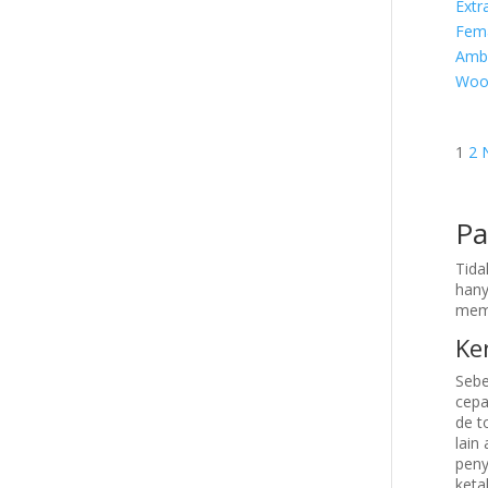
Extr
Fema
Ambe
Woo
Po
1
2
pa
Pa
Tida
hany
memb
Ke
Sebe
cepa
de t
lain
peny
keta