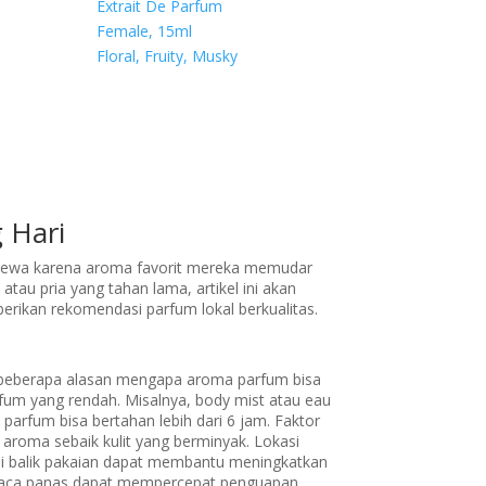
Extrait De Parfum
Female, 15ml
Floral, Fruity, Musky
 Hari
ecewa karena aroma favorit mereka memudar
tau pria yang tahan lama, artikel ini akan
ikan rekomendasi parfum lokal berkualitas.
beberapa alasan mengapa aroma parfum bisa
fum yang rendah. Misalnya, body mist atau eau
 parfum bisa bertahan lebih dari 6 jam. Faktor
n aroma sebaik kulit yang berminyak. Lokasi
i balik pakaian dapat membantu meningkatkan
 Cuaca panas dapat mempercepat penguapan