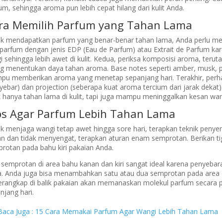
um, sehingga aroma pun lebih cepat hilang dari kulit Anda.
ra Memilih Parfum yang Tahan Lama
k mendapatkan parfum yang benar-benar tahan lama, Anda perlu me
h parfum dengan jenis EDP (Eau de Parfum) atau Extrait de Parfum ka
gi sehingga lebih awet di kulit. Kedua, periksa komposisi aroma, teru
ng menentukan daya tahan aroma. Base notes seperti amber, musk, pa
u memberikan aroma yang menetap sepanjang hari. Terakhir, perhat
ebar) dan projection (seberapa kuat aroma tercium dari jarak dekat)
k hanya tahan lama di kulit, tapi juga mampu meninggalkan kesan wang
ps Agar Parfum Lebih Tahan Lama
k menjaga wangi tetap awet hingga sore hari, terapkan teknik penye
n dan tidak menyengat, terapkan aturan enam semprotan. Berikan t
rotan pada bahu kiri pakaian Anda.
 semprotan di area bahu kanan dan kiri sangat ideal karena penyeb
. Anda juga bisa menambahkan satu atau dua semprotan pada area 
erangkap di balik pakaian akan memanaskan molekul parfum secara 
njang hari.
Baca Juga : 15 Cara Memakai Parfum Agar Wangi Lebih Tahan Lama